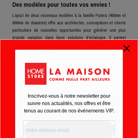
Des modèles pour toutes vos envies !
L’ajout de deux nouveaux modèles à la famille Patera (450mm et
900mm de diamètre) offre aux architectes, concepteurs et clients
particuliers de nouvelles opportunités pour générer une plus
grande variation dans leurs solutions d’éclairage. Il permet
également l’application d’une conception plus cohérente pour les
grands et les petits espaces.
Tous les modèles Patera sont fournis en version E27 et en version
LED. Les versions LED offrent une émission de lumière à la fois
économe en énergie et d’une qualité optimale pour imprégner la
pièce d’une ambiance agréable.
Inscrivez-vous à notre newsletter pour
suivre nos actualités, nos offres et être
tenus au courant de nos événements VIP.