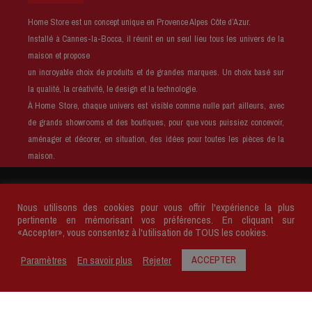
Home Store est un concept unique en Provence Alpes Côte d’Azur.
Installé à Cannes-la-Bocca, il réunit en un seul lieu tous les univers de la
maison et propose
un incroyable choix de produits et de grandes marques. Un choix basé sur
la qualité, la créativité, le design et la technologie.
À Home Store, chaque univers est visible comme nulle part ailleurs, avec
de grands showrooms et des boutiques, pour que vous puissiez concevoir,
aménager et décorer, en situation, des idées pour toutes les pièces de la
maison.
Copyright © 2026 ‘HOME STORE’ est une marque
Ciffréo Bona
.
Nous utilisons des cookies pour vous offrir l'expérience la plus
Tous droits réservés.
pertinente en mémorisant vos préférences. En cliquant sur
«Accepter», vous consentez à l'utilisation de TOUS les cookies.
Mentions légales
Conditions générales de vente
Plan du site
Politique de confidentialité
Paramètres
En savoir plus
Rejeter
ACCEPTER