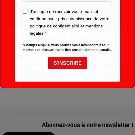
J'accepte de recevoir vos e-mails et
confirme avoir pris connaissance de votre
politique de confidentialité et mentions
légales.
*Champs Requis. Vous pouvez vous désinscrire à tout
moment en cliquant sur le lien présent dans nos emails.
PREVIOUS
NEXT
S'INSCRIRE
Shower and
Patera : voted
chromotherapy, a
lamp of the year
shower of colors
2016
Abonnez-vous à notre newsletter !