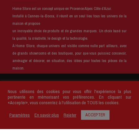
Home Store est un concept unique en Provence Alpes Côte d’Azur.
Installé à Cannes-la-Bocca, il réunit en un seul lieu tous les univers de la
maison et propose
un incroyable choix de produits et de grandes marques. Un choix basé sur
la qualité, la créativité, le design et la technologie.
À Home Store, chaque univers est visible comme nulle part ailleurs, avec
de grands showrooms et des boutiques, pour que vous puissiez concevoir,
aménager et décorer, en situation, des idées pour toutes les pièces de la
maison.
Copyright © 2026 ‘HOME STORE’ est une marque
Ciffréo Bona
.
Nous utilisons des cookies pour vous offrir l'expérience la plus
Tous droits réservés.
pertinente en mémorisant vos préférences. En cliquant sur
«Accepter», vous consentez à l'utilisation de TOUS les cookies.
Mentions légales
Conditions générales de vente
Plan du site
Politique de confidentialité
Paramètres
En savoir plus
Rejeter
ACCEPTER