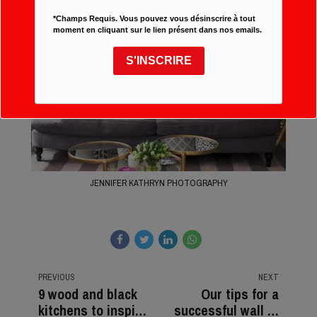
*Champs Requis. Vous pouvez vous désinscrire à tout
moment en cliquant sur le lien présent dans nos emails.
S'INSCRIRE
JENNIFER KATHRYN PHOTOGRAPHY
PREVIOUS
NEXT
9 wood and black
Our tips for a
kitchens to inspire
successful wall of